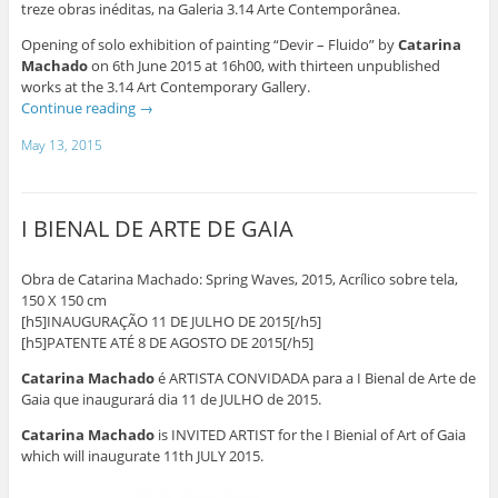
treze obras inéditas, na Galeria 3.14 Arte Contemporânea.
Opening of solo exhibition of painting “Devir – Fluido” by
Catarina
Machado
on 6th June 2015 at 16h00, with thirteen unpublished
works at the 3.14 Art Contemporary Gallery.
Continue reading
→
May 13, 2015
I BIENAL DE ARTE DE GAIA
Obra de Catarina Machado: Spring Waves, 2015, Acrílico sobre tela,
150 X 150 cm
[h5]INAUGURAÇÃO 11 DE JULHO DE 2015[/h5]
[h5]PATENTE ATÉ 8 DE AGOSTO DE 2015[/h5]
Catarina Machado
é ARTISTA CONVIDADA para a I Bienal de Arte de
Gaia que inaugurará dia 11 de JULHO de 2015.
Catarina Machado
is INVITED ARTIST for the I Bienial of Art of Gaia
which will inaugurate 11th JULY 2015.