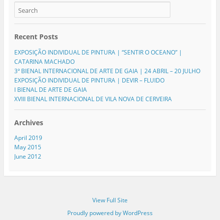
t
b
l
e
o
e
r
o
+
(
k
(
O
(
O
p
O
p
Recent Posts
e
p
e
n
e
n
s
n
s
EXPOSIÇÃO INDIVIDUAL DE PINTURA | “SENTIR O OCEANO” |
i
s
i
n
i
n
CATARINA MACHADO
n
n
n
3ª BIENAL INTERNACIONAL DE ARTE DE GAIA | 24 ABRIL – 20 JULHO
e
n
e
w
e
w
EXPOSIÇÃO INDIVIDUAL DE PINTURA | DEVIR – FLUIDO
w
w
w
I BIENAL DE ARTE DE GAIA
i
w
i
n
i
n
XVIII BIENAL INTERNACIONAL DE VILA NOVA DE CERVEIRA
d
n
d
o
d
o
w
o
w
)
w
)
Archives
)
April 2019
May 2015
June 2012
View Full Site
Proudly powered by WordPress